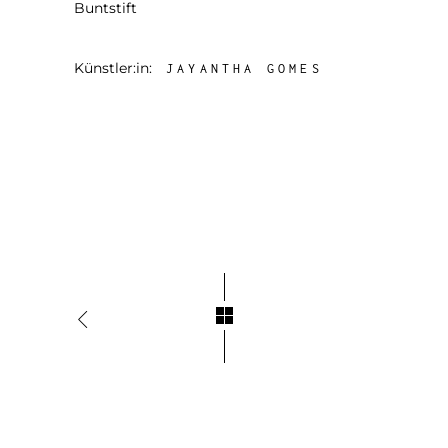
Buntstift
Künstler:in:
JAYANTHA GOMES